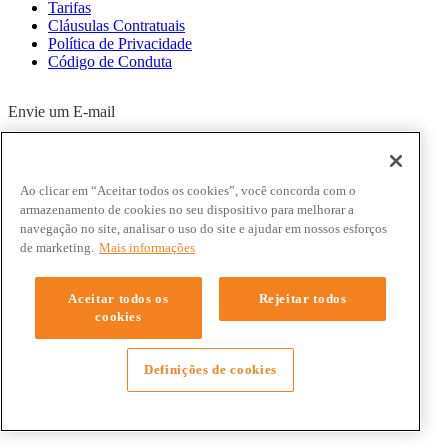
Tarifas
Cláusulas Contratuais
Política de Privacidade
Código de Conduta
Envie um E-mail
bancomoneo@bancomoneo.com.br
SAC 0800 941 6016
Ao clicar em “Aceitar todos os cookies”, você concorda com o
Dias úteis, das 09h às 16h
armazenamento de cookies no seu dispositivo para melhorar a
navegação no site, analisar o uso do site e ajudar em nossos esforços
Ouvidoria 0800 723 50 40
de marketing.
Mais informações
Dias úteis, das 09h às 12h e 13h30 às 16h
Aceitar todos os
Rejeitar todos
Fale sobre seu contrato pelo WhatsApp
cookies
(54) 99256-7669
Definições de cookies