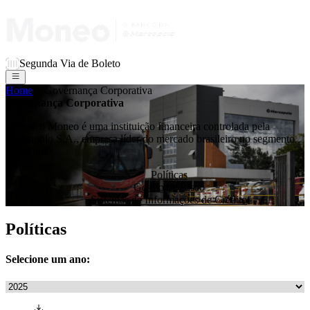
Segunda Via de Boleto
Home
> Governança Corporativa
Governança Corporativa
O Banco Moneo é uma instituição financeira controlada pela
Marcopolo S.A., empresa líder do mercado brasileiro no segmento
de ônibus.
Políticas
Gestão de Risco
Sistemas de Informações de Crédito
Políticas
Selecione um ano: